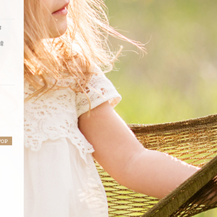
#
ド
韓