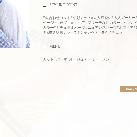
STYLING POINT
#似合わせカット#小顔カット#大人可愛い#大人ガーリー
ベージュ#伸ばしかけヘア#ブリーチなしカラー#トレン
カラー#ナチュラルパーマ#ニュアンスパーマ#ボブヘア#
国風#透明感カラー#オシャレヘアー#イメチェン
MENU
カット+パーマ+オージュアトリートメント