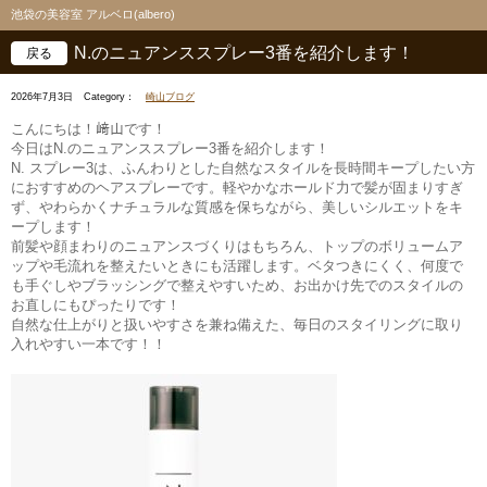
池袋の美容室 アルベロ(albero)
N.のニュアンススプレー3番を紹介します！
戻る
2026年7月3日
Category：
崎山ブログ
こんにちは！﨑山です！
今日はN.のニュアンススプレー3番を紹介します！
N. スプレー3は、ふんわりとした自然なスタイルを長時間キープしたい方
におすすめのヘアスプレーです。軽やかなホールド力で髪が固まりすぎ
ず、やわらかくナチュラルな質感を保ちながら、美しいシルエットをキ
ープします！
前髪や顔まわりのニュアンスづくりはもちろん、トップのボリュームア
ップや毛流れを整えたいときにも活躍します。ベタつきにくく、何度で
も手ぐしやブラッシングで整えやすいため、お出かけ先でのスタイルの
お直しにもぴったりです！
自然な仕上がりと扱いやすさを兼ね備えた、毎日のスタイリングに取り
入れやすい一本です！！