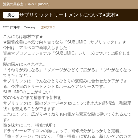
池袋の美容室 アルベロ(albero)
サブリミックトリートメントについて●志村●
戻る
2026年7月6日
Category：
志村ブログ
こんにちは志村です★
★髪質改善に本気で向き合うなら『SUBLIMIC（サブリミック）』★
今回は、アルベロで新導入しました！
資生堂プロフェッショナル「SUBLIMIC」シリーズについてご紹介しま
す！
髪の悩みは人それぞれ。
「うねりが気になる」「ダメージがひどくて広がる」「ツヤがなくなっ
てきた」など…
サブリミックは、そんなひとりひとりの髪悩みに合わせたケアができ
る、今注目のトリートメント＆ホームケアシリーズです。
SUBLIMICのここがすごい！
髪の“ゆがみ”まで補修する新技術
サブリミックは、髪のダメージやクセによって乱れた内部構造（毛髪形
状）を整えることができます。
これによって、広がりやうねりも内側から素直な髪に導いてくれるんで
す♪
熱を味方にして、補修力UP！
ドライヤーやアイロンの熱によって、補修成分がしっかりと定着。
「熱＝ダメージ」ではなく、「熱＝補修」に変わる、新しいケアのカタ