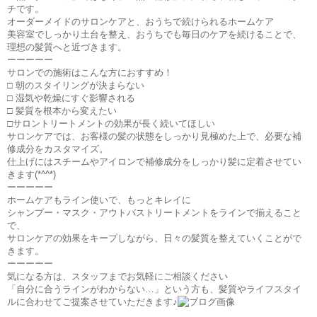
チです。
オーダーメイドのサロンケアと、おうちで続けられるホームケア
美容室でしっかり土台を整え、おうちでも毎日のケアを続けることで、
理想の髪質へと近づきます。
ーーーーー
サロンでの施術はこんな方におすすめ！
□ 朝のスタイリングが決まらない
□ 湿気や乾燥にすぐ影響される
□ 髪質を根本から変えたい
□サロントリートメントの効果が長く続いてほしい
サロンケアでは、お客様の髪の状態をしっかり見極めた上で、必要な補
修成分をカスタマイズ。
仕上げにはスチームやアイロンで補修成分をしっかり髪に定着させてい
きます(*^^*)
ーーーーー
ホームケアもライン使いで、もっとキレイに
シャンプー・マスク・アウトバストリートメントをラインで揃えること
で、
サロンケアの効果をキープしながら、日々の髪質を整えていくことがで
きます。
ーーーーー
気になる方は、スタッフまでお気軽にご相談ください
「自分に合うラインがわからない…」という方も、髪質やライフスタイ
ルに合わせてご提案させていただきます♪