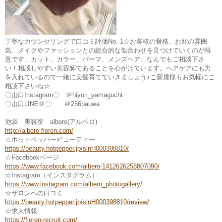
丁寧なカウンセリングで口コミ評価No. 1☆お客様の骨格、お顔の雰囲
気、メイクやファッションとの総合的な似合わせを見つけていくのが得
意です。カット、カラー、パーマ、メンズヘア、なんでもご相談下さ
い！相談しやすい美容師であることを心がけています。ヘアケアにも力
を入れているので一緒に美髪育てていきましょう♪ご新規様もお気軽にご
相談下さいね☆
〇山口Instagram〇 ＠hiyori_yamaguchi
〇山口LINE＠〇 ＠256pauwa
池袋 美容室 albero(アルベロ)
http://albero-floren.com/
☆ホットペッパービューティー
https://beauty.hotpepper.jp/slnH000398810/
☆Facebookページ
https://www.facebook.com/albero-1412626258807090/
☆Instagram（インスタグラム）
https://www.instagram.com/albero_photogallery/
☆サロンへの口コミ
https://beauty.hotpepper.jp/slnH000398810/review/
☆求人情報
https://floren-recruit.com/