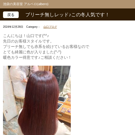
池袋の美容室 アルベロ(albero)
ブリーチ無しレッド♪この冬人気です！
戻る
2024年12月28日
Category：
山口ブログ
こんにちは！山口です(^^♪
先日のお客様スタイルです。
ブリーチ無しでも赤系を続けているお客様なので
とても綺麗に色が入りました(^-^)
暖色カラー得意です♪ご相談ください！