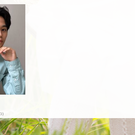
ロ)
ー
lnH000398810/