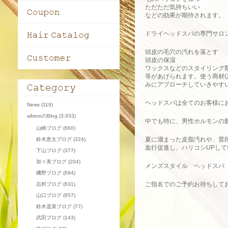
ただただ気持ちいい
などの効果が期待されます。
ドライヘッドスパの専門サロ
頭皮の毛穴の汚れを落とす
頭皮の保湿
ワックスなどのスタイリング
等があげられます。使う商材
みにアプローチしていきやす
ヘッドスパは全てのお客様に
News
(119)
alberoのBlog
(3,933)
中でも特に、男性ホルモンの
山崎ブログ
(660)
夏に溜まった皮脂汚れや、普
鈴木恵太ブログ
(324)
血行促進し、ハリコシUPし
下山ブログ
(377)
加々美ブログ
(204)
メンズスタイル ヘッドスパ
磯野ブログ
(694)
ご指名でのご予約お待ちして
志村ブログ
(631)
山口ブログ
(657)
鈴木遥菜ブログ
(77)
武田ブログ
(143)