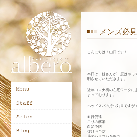
メンズ必
こんにちは！山口です！
本日は、皆さんが一度はやっ
明させていただきます。
近年コロナ禍の在宅ワークに
まっております。
ヘッドスパの持つ効果ですが
血行促進
こりの解消
白髪予防
抜け毛予防
毛のハリコシを保つ