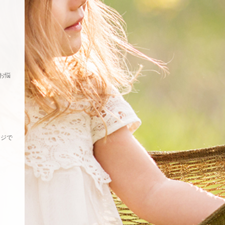
お悩
ージで