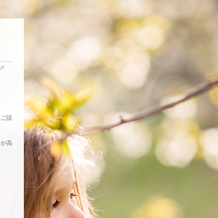
グ
くご説
要が高