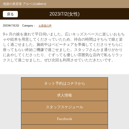
池袋の美容室 アルベロ(albero)
2023/7/2(女性)
戻る
2023年7月2日
Category：
お客様の声
9ヶ月の娘を連れて平日伺いました。広いキッズスペースに楽しいおもち
ゃや絵本を用意してくださっていたため、待合の時間はそちらで娘と楽
しく過ごせました。施術中はベビーチェアを準備してくださりそちらに
座ってもらい終始ご機嫌で過ごせました。スタッフさんかま通りがかり
にあやしてくださったり、ぐずっても優しい雰囲気な店内で私もリラッ
クスして過ごせました。ぜひ次回も利用させていただきたいです。
ネット予約はコチラから
求人情報
スタッフスケジュール
Facebook